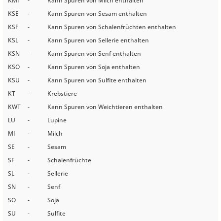
KMI
-
Kann Spuren von Milch enthalten
KSE
-
Kann Spuren von Sesam enthalten
KSF
-
Kann Spuren von Schalenfrüchten enthalten
KSL
-
Kann Spuren von Sellerie enthalten
KSN
-
Kann Spuren von Senf enthalten
KSO
-
Kann Spuren von Soja enthalten
KSU
-
Kann Spuren von Sulfite enthalten
KT
-
Krebstiere
KWT
-
Kann Spuren von Weichtieren enthalten
LU
-
Lupine
MI
-
Milch
SE
-
Sesam
SF
-
Schalenfrüchte
SL
-
Sellerie
SN
-
Senf
SO
-
Soja
SU
-
Sulfite