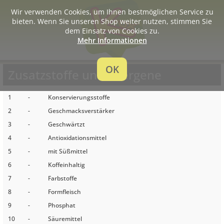
Wir verwenden Cookies, um Ihnen bestmöglichen Service zu
bieten. Wenn Sie unseren Shop weiter nutzen, stimmen Sie
dem Einsatz von Cookies zu.
Mehr Informationen
OK
Zusatzstoffe und Allergene
1
-
Konservierungsstoffe
2
-
Geschmacksverstärker
3
-
Geschwärtzt
4
-
Antioxidationsmittel
5
-
mit Süßmittel
6
-
Koffeinhaltig
7
-
Farbstoffe
8
-
Formfleisch
9
-
Phosphat
10
-
Säuremittel