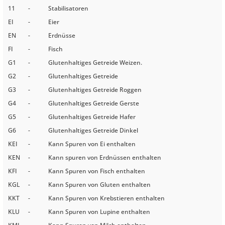
11
-
Stabilisatoren
EI
-
Eier
EN
-
Erdnüsse
FI
-
Fisch
G1
-
Glutenhaltiges Getreide Weizen.
G2
-
Glutenhaltiges Getreide
G3
-
Glutenhaltiges Getreide Roggen
G4
-
Glutenhaltiges Getreide Gerste
G5
-
Glutenhaltiges Getreide Hafer
G6
-
Glutenhaltiges Getreide Dinkel
KEI
-
Kann Spuren von Ei enthalten
KEN
-
Kann spuren von Erdnüssen enthalten
KFI
-
Kann Spuren von Fisch enthalten
KGL
-
Kann Spuren von Gluten enthalten
KKT
-
Kann Spuren von Krebstieren enthalten
KLU
-
Kann Spuren von Lupine enthalten