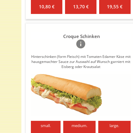
10,80 €
13,70 €
19,55 €
Croque Schinken
Hinterschinken (form Fleisch) mit Tomaten Edamer Käse mit
hausgemachter Sauce zur Auswahl auf Wunsch garniert mit
Eisberg oder Krautsalat
small.
medium.
large.