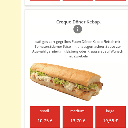
Croque Döner Kebap.
saftiges zart gegrilltes Puten Döner Kebap Fleisch mit
Tomaten,Edamer Käse , mit hausgemachter Sauce zur
Auswahl garniert mit Eisberg oder Krautsalat auf Wunsch
mit Zwiebeln
small.
medium.
large.
10,75 €
13,70 €
19,55 €