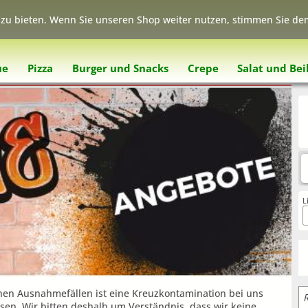
zu bieten. Wenn Sie unseren Shop weiter nutzen, stimmen Sie dem
ue
Pizza
Burger und Snacks
Crepe
Salat und Bei
W
L
tenen Ausnahmefällen ist eine Kreuzkontamination bei uns
sen. Wir bitten deshalb um Verständnis, dass wir keine