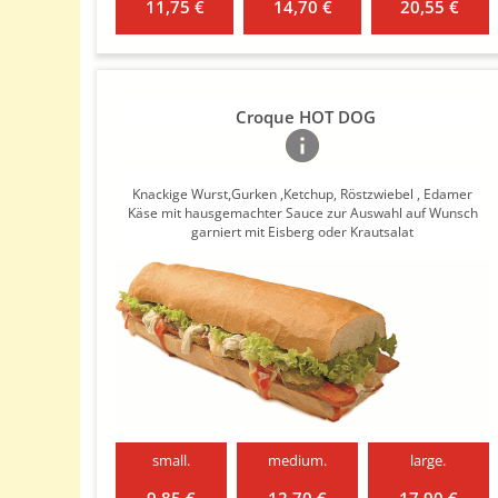
11,75 €
14,70 €
20,55 €
Croque HOT DOG
Knackige Wurst,Gurken ,Ketchup, Röstzwiebel , Edamer
Käse mit hausgemachter Sauce zur Auswahl auf Wunsch
garniert mit Eisberg oder Krautsalat
small.
medium.
large.