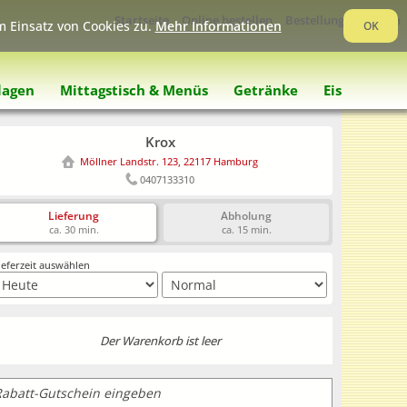
Startseite
Online bestellen
Bestellung verfolgen
 Einsatz von Cookies zu.
Mehr Informationen
OK
lagen
Mittagstisch & Menüs
Getränke
Eis
arenkorb
Krox
Möllner Landstr. 123, 22117 Hamburg
0407133310
Lieferung
Abholung
ca. 30 min.
ca. 15 min.
ieferzeit auswählen
Der Warenkorb ist leer