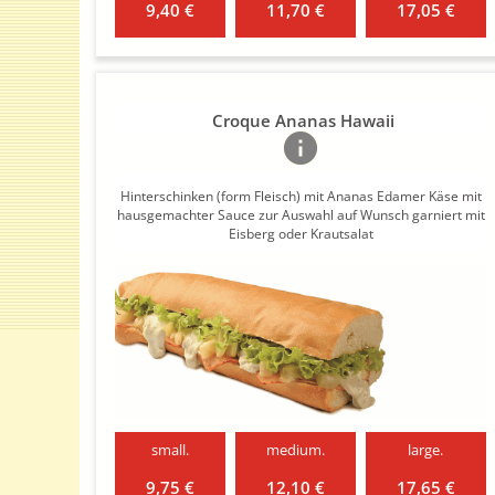
9,40 €
11,70 €
17,05 €
Croque Ananas Hawaii
Hinterschinken (form Fleisch) mit Ananas Edamer Käse mit
hausgemachter Sauce zur Auswahl auf Wunsch garniert mit
Eisberg oder Krautsalat
small.
medium.
large.
9,75 €
12,10 €
17,65 €