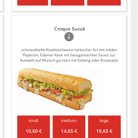
Croque Sucuk
schmackhafte Knoblauchwurst türkischer Art mit milden
Peperoni, Edamer Käse mit hausgemachter Sauce zur
Auswahl auf Wunsch garniert mit Eisberg oder Krautsalat
small.
medium.
large.
10,60 €
14,05 €
19,65 €