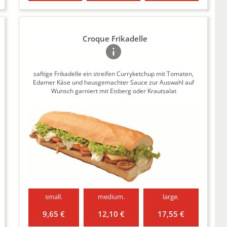
Croque Frikadelle
saftige Frikadelle ein streifen Curryketchup mit Tomaten,
Edamer Käse und hausgemachter Sauce zur Auswahl auf
Wunsch garniert mit Eisberg oder Krautsalat
small.
medium.
large.
9,65 €
12,10 €
17,55 €