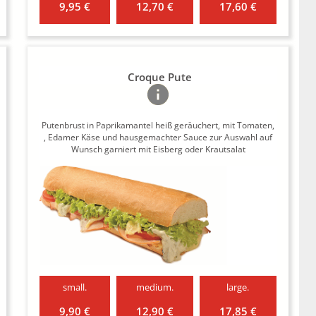
9,95 €
12,70 €
17,60 €
Croque Pute
Putenbrust in Paprikamantel heiß geräuchert, mit Tomaten,
, Edamer Käse und hausgemachter Sauce zur Auswahl auf
Wunsch garniert mit Eisberg oder Krautsalat
small.
medium.
large.
9,90 €
12,90 €
17,85 €