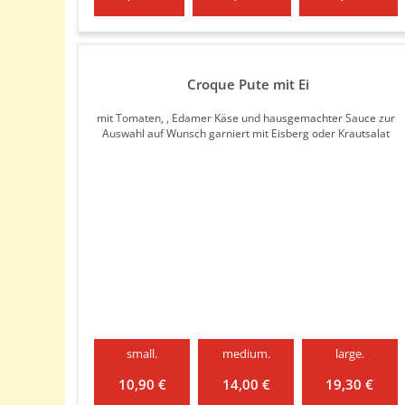
Croque Pute mit Ei
mit Tomaten, , Edamer Käse und hausgemachter Sauce zur
Auswahl auf Wunsch garniert mit Eisberg oder Krautsalat
small.
medium.
large.
10,90 €
14,00 €
19,30 €