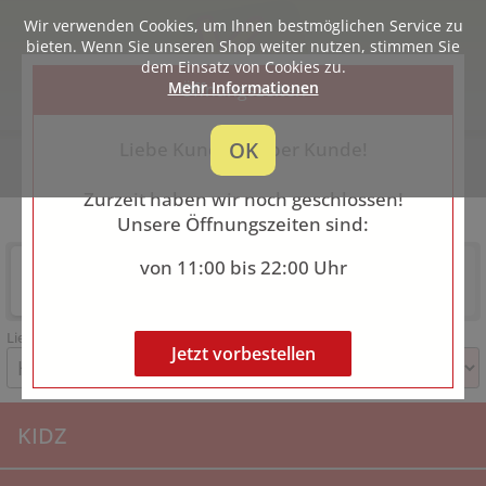
Wir verwenden Cookies, um Ihnen bestmöglichen Service zu
bieten. Wenn Sie unseren Shop weiter nutzen, stimmen Sie
dem Einsatz von Cookies zu.
Mehr Informationen
Öffnungszeiten
OK
Liebe Kundin, lieber Kunde!
Krox
Möllner Landstr. 123, 22117 Hamburg
Zurzeit haben wir noch geschlossen!
0407133310
Unsere Öffnungszeiten sind:
Lieferung
Abholung
von 11:00 bis 22:00 Uhr
Noch geschlossen
Noch geschlossen
Vorbestellung ist möglich
Vorbestellung ist möglich
Lieferzeit auswählen
Jetzt vorbestellen
KIDZ