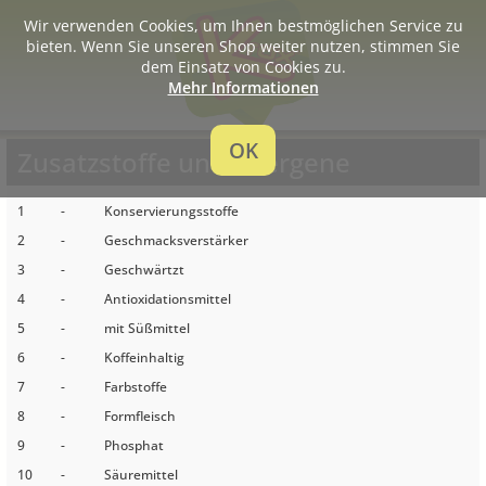
Wir verwenden Cookies, um Ihnen bestmöglichen Service zu
bieten. Wenn Sie unseren Shop weiter nutzen, stimmen Sie
dem Einsatz von Cookies zu.
Mehr Informationen
OK
Zusatzstoffe und Allergene
1
-
Konservierungsstoffe
2
-
Geschmacksverstärker
3
-
Geschwärtzt
4
-
Antioxidationsmittel
5
-
mit Süßmittel
6
-
Koffeinhaltig
7
-
Farbstoffe
8
-
Formfleisch
9
-
Phosphat
10
-
Säuremittel