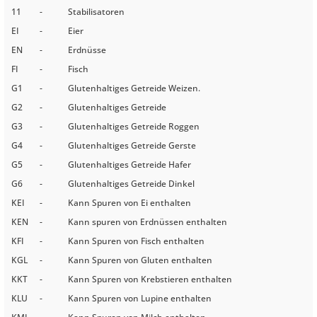
11
-
Stabilisatoren
EI
-
Eier
EN
-
Erdnüsse
FI
-
Fisch
G1
-
Glutenhaltiges Getreide Weizen.
G2
-
Glutenhaltiges Getreide
G3
-
Glutenhaltiges Getreide Roggen
G4
-
Glutenhaltiges Getreide Gerste
G5
-
Glutenhaltiges Getreide Hafer
G6
-
Glutenhaltiges Getreide Dinkel
KEI
-
Kann Spuren von Ei enthalten
KEN
-
Kann spuren von Erdnüssen enthalten
KFI
-
Kann Spuren von Fisch enthalten
KGL
-
Kann Spuren von Gluten enthalten
KKT
-
Kann Spuren von Krebstieren enthalten
KLU
-
Kann Spuren von Lupine enthalten