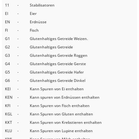
11
-
Stabilisatoren
EI
-
Eier
EN
-
Erdnüsse
FI
-
Fisch
G1
-
Glutenhaltiges Getreide Weizen.
G2
-
Glutenhaltiges Getreide
G3
-
Glutenhaltiges Getreide Roggen
G4
-
Glutenhaltiges Getreide Gerste
G5
-
Glutenhaltiges Getreide Hafer
G6
-
Glutenhaltiges Getreide Dinkel
KEI
-
Kann Spuren von Ei enthalten
KEN
-
Kann spuren von Erdnüssen enthalten
KFI
-
Kann Spuren von Fisch enthalten
KGL
-
Kann Spuren von Gluten enthalten
KKT
-
Kann Spuren von Krebstieren enthalten
KLU
-
Kann Spuren von Lupine enthalten