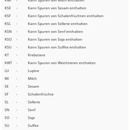
KMI
-
Kann Spuren von Milch enthalten
KSE
-
Kann Spuren von Sesam enthalten
KSF
-
Kann Spuren von Schalenfrüchten enthalten
KSL
-
Kann Spuren von Sellerie enthalten
KSN
-
Kann Spuren von Senf enthalten
KSO
-
Kann Spuren von Soja enthalten
KSU
-
Kann Spuren von Sulfite enthalten
KT
-
Krebstiere
KWT
-
Kann Spuren von Weichtieren enthalten
LU
-
Lupine
MI
-
Milch
SE
-
Sesam
SF
-
Schalenfrüchte
SL
-
Sellerie
SN
-
Senf
SO
-
Soja
SU
-
Sulfite