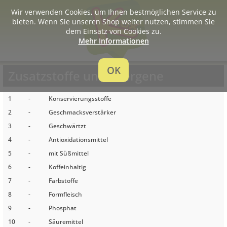
Wir verwenden Cookies, um Ihnen bestmöglichen Service zu
bieten. Wenn Sie unseren Shop weiter nutzen, stimmen Sie
dem Einsatz von Cookies zu.
Mehr Informationen
OK
Zusatzstoffe und Allergene
1
-
Konservierungsstoffe
2
-
Geschmacksverstärker
3
-
Geschwärtzt
4
-
Antioxidationsmittel
5
-
mit Süßmittel
6
-
Koffeinhaltig
7
-
Farbstoffe
8
-
Formfleisch
9
-
Phosphat
10
-
Säuremittel