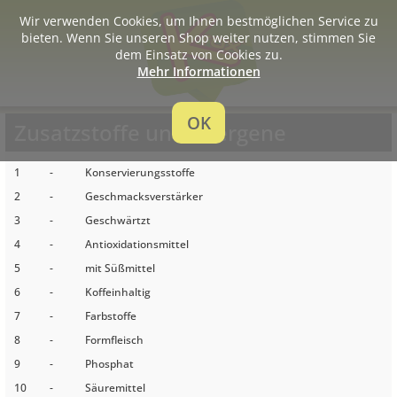
Wir verwenden Cookies, um Ihnen bestmöglichen Service zu
bieten. Wenn Sie unseren Shop weiter nutzen, stimmen Sie
dem Einsatz von Cookies zu.
Mehr Informationen
OK
Zusatzstoffe und Allergene
1
-
Konservierungsstoffe
2
-
Geschmacksverstärker
3
-
Geschwärtzt
4
-
Antioxidationsmittel
5
-
mit Süßmittel
6
-
Koffeinhaltig
7
-
Farbstoffe
8
-
Formfleisch
9
-
Phosphat
10
-
Säuremittel