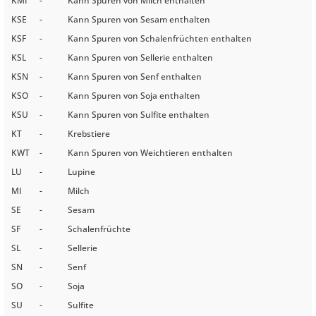
KMI
-
Kann Spuren von Milch enthalten
KSE
-
Kann Spuren von Sesam enthalten
KSF
-
Kann Spuren von Schalenfrüchten enthalten
KSL
-
Kann Spuren von Sellerie enthalten
KSN
-
Kann Spuren von Senf enthalten
KSO
-
Kann Spuren von Soja enthalten
KSU
-
Kann Spuren von Sulfite enthalten
KT
-
Krebstiere
KWT
-
Kann Spuren von Weichtieren enthalten
LU
-
Lupine
MI
-
Milch
SE
-
Sesam
SF
-
Schalenfrüchte
SL
-
Sellerie
SN
-
Senf
SO
-
Soja
SU
-
Sulfite