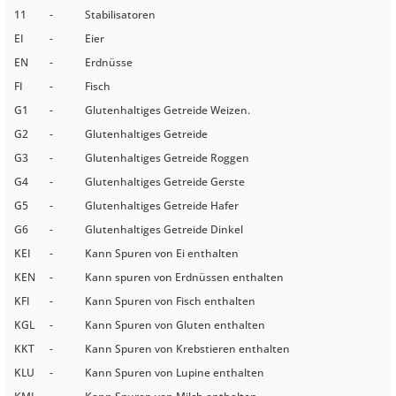
11
-
Stabilisatoren
EI
-
Eier
EN
-
Erdnüsse
FI
-
Fisch
G1
-
Glutenhaltiges Getreide Weizen.
G2
-
Glutenhaltiges Getreide
G3
-
Glutenhaltiges Getreide Roggen
G4
-
Glutenhaltiges Getreide Gerste
G5
-
Glutenhaltiges Getreide Hafer
G6
-
Glutenhaltiges Getreide Dinkel
KEI
-
Kann Spuren von Ei enthalten
KEN
-
Kann spuren von Erdnüssen enthalten
KFI
-
Kann Spuren von Fisch enthalten
KGL
-
Kann Spuren von Gluten enthalten
KKT
-
Kann Spuren von Krebstieren enthalten
KLU
-
Kann Spuren von Lupine enthalten