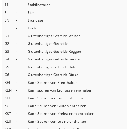
11
-
Stabilisatoren
EI
-
Eier
EN
-
Erdnüsse
FI
-
Fisch
G1
-
Glutenhaltiges Getreide Weizen.
G2
-
Glutenhaltiges Getreide
G3
-
Glutenhaltiges Getreide Roggen
G4
-
Glutenhaltiges Getreide Gerste
G5
-
Glutenhaltiges Getreide Hafer
G6
-
Glutenhaltiges Getreide Dinkel
KEI
-
Kann Spuren von Ei enthalten
KEN
-
Kann spuren von Erdnüssen enthalten
KFI
-
Kann Spuren von Fisch enthalten
KGL
-
Kann Spuren von Gluten enthalten
KKT
-
Kann Spuren von Krebstieren enthalten
KLU
-
Kann Spuren von Lupine enthalten