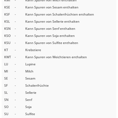
KMI
-
Kann Spuren von Milch enthalten
KSE
-
Kann Spuren von Sesam enthalten
KSF
-
Kann Spuren von Schalenfrüchten enthalten
KSL
-
Kann Spuren von Sellerie enthalten
KSN
-
Kann Spuren von Senf enthalten
KSO
-
Kann Spuren von Soja enthalten
KSU
-
Kann Spuren von Sulfite enthalten
KT
-
Krebstiere
KWT
-
Kann Spuren von Weichtieren enthalten
LU
-
Lupine
MI
-
Milch
SE
-
Sesam
SF
-
Schalenfrüchte
SL
-
Sellerie
SN
-
Senf
SO
-
Soja
SU
-
Sulfite