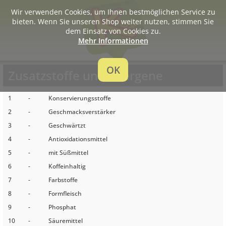
Wir verwenden Cookies, um Ihnen bestmöglichen Service zu
bieten. Wenn Sie unseren Shop weiter nutzen, stimmen Sie
dem Einsatz von Cookies zu.
Mehr Informationen
OK
Zusatzstoffe und Allergene
1
-
Konservierungsstoffe
2
-
Geschmacksverstärker
3
-
Geschwärtzt
4
-
Antioxidationsmittel
5
-
mit Süßmittel
6
-
Koffeinhaltig
7
-
Farbstoffe
8
-
Formfleisch
9
-
Phosphat
10
-
Säuremittel