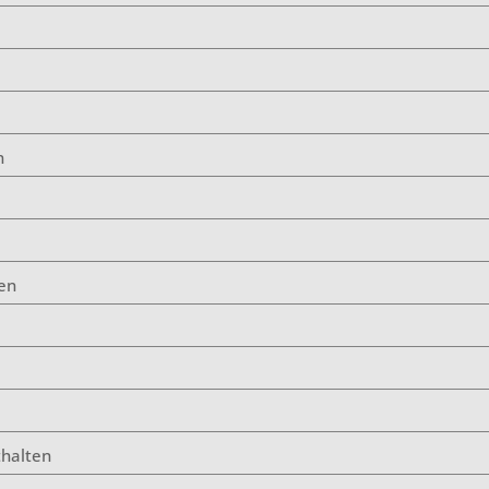
n
en
thalten